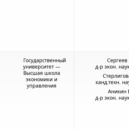
Государственный
Сергеев В
университет —
д-р экон. нау
Высшая школа
Стерлигова
экономики и
канд.техн. на
управления
Аникин Б
д-р экон. нау