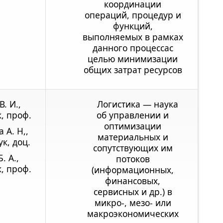
координации
операций, процедур и
функций,
выполняемых в рамках
данного процессас
целью минимизации
общих затрат ресурсов
. И.,
Логистика — наука
к, проф.
об управлении и
оптимизации
 А. Н,,
материальных и
ук, доц.
сопутствующих им
. А.,
потоков
к, проф.
(информационных,
финансовых,
сервисных и др.) в
микро-, мезо- или
макроэкономических