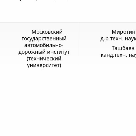
Московский
Миротин 
государственный
д-р техн. нау
автомобильно-
Ташбаев 
дорожный институт
канд.техн. на
(технический
университет)