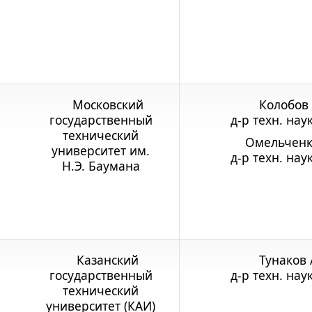
Московский
Колобов А
государственный
д-р техн. нау
технический
Омельченко
университет им.
д-р техн. нау
Н.Э. Баумана
Казанский
Тунаков А
государственный
д-р техн. нау
технический
университет (КАИ)