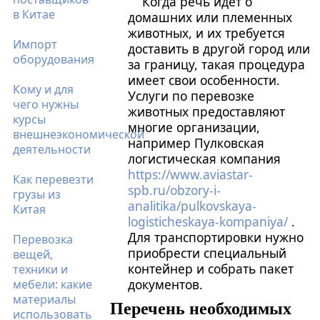
Когда речь идёт о
в Китае
домашних или племенных
животных, и их требуется
Импорт
доставить в другой город или
оборудования
за границу, такая процедура
имеет свои особенности.
Кому и для
Услуги по перевозке
чего нужны
животных предоставляют
курсы
многие организации,
внешнеэкономической
например Пулковская
деятельности
логистическая компания
https://www.aviastar-
Как перевезти
spb.ru/obzory-i-
грузы из
analitika/pulkovskaya-
Китая
logisticheskaya-kompaniya/
.
Для транспортировки нужно
Перевозка
приобрести специальный
вещей,
контейнер и собрать пакет
техники и
документов.
мебели: какие
материалы
Перечень необходимых
использовать