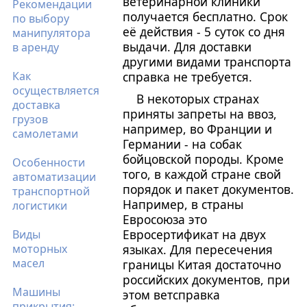
ветеринарной клиники
Рекомендации
получается бесплатно. Срок
по выбору
её действия - 5 суток со дня
манипулятора
выдачи. Для доставки
в аренду
другими видами транспорта
Как
справка не требуется.
осуществляется
В некоторых странах
доставка
приняты запреты на ввоз,
грузов
например, во Франции и
самолетами
Германии - на собак
бойцовской породы. Кроме
Особенности
того, в каждой стране свой
автоматизации
порядок и пакет документов.
транспортной
Например, в страны
логистики
Евросоюза это
Евросертификат на двух
Виды
моторных
языках. Для пересечения
масел
границы Китая достаточно
российских документов, при
Машины
этом ветсправка
прикрытия: