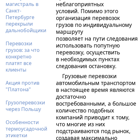
неблагоприятных
магистраль в
Санкт-
условий. Помимо этого
Петербурге
организация перевозок
перекрыли
грузов по индивидуальному
дальнобойщики
маршруту
позволяет на пути следования
Перевозки
использовать попутную
грузов: за что
перевозку, осуществить
конкретно
в необходимых пунктах
платят все
следования остановку.
клиенты
Грузовые перевозки
автомобильным транспортом
Акция против
"Платона"
в настоящее время являются
достаточно
Грузоперевозки
востребованными, а большое
через Польшу
количество подобных
компаний приводит к тому,
Особенности
что многие из них
термоусадочной
подстраиваются под рынок,
этикетки
создавая максимально