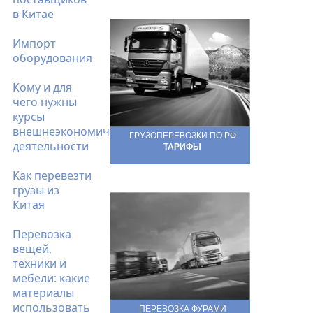
в Китае
Импорт
оборудования
Кому и для
чего нужны
курсы
внешнеэкономической
ГРУЗОПЕРЕВОЗКИ ПО РФ
деятельности
ТАРИФЫ
Как перевезти
грузы из
Китая
Перевозка
вещей,
техники и
мебели: какие
материалы
использовать
ПЕРЕВОЗКА ФУРАМИ