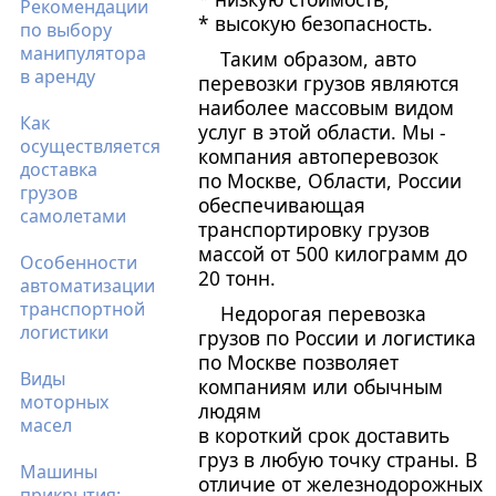
Рекомендации
* высокую безопасность.
по выбору
манипулятора
Таким образом, авто
в аренду
перевозки грузов являются
наиболее массовым видом
Как
услуг в этой области.
Мы -
осуществляется
компания автоперевозок
доставка
по Москве, Области, России
грузов
обеспечивающая
самолетами
транспортировку грузов
массой от 500 килограмм до
Особенности
20 тонн.
автоматизации
транспортной
Недорогая перевозка
логистики
грузов по России и логистика
по Москве позволяет
Виды
компаниям или обычным
моторных
людям
масел
в короткий срок доставить
груз в любую точку страны. В
Машины
отличие от железнодорожных
прикрытия: