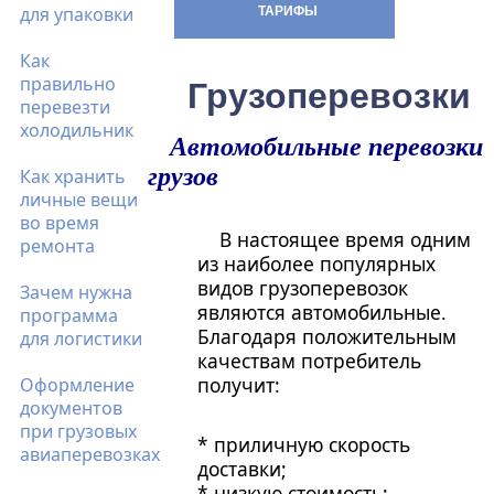
для упаковки
ТАРИФЫ
Как
правильно
Грузоперевозки
перевезти
холодильник
Автомобильные перевозки
грузов
Как хранить
личные вещи
во время
В настоящее время одним
ремонта
из наиболее популярных
видов грузоперевозок
Зачем нужна
являются автомобильные.
программа
Благодаря положительным
для логистики
качествам потребитель
получит:
Оформление
документов
при грузовых
* приличную скорость
авиаперевозках
доставки;
* низкую стоимость;