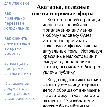
для упаковки
Аватарка, полезные
посты и прямые эфиры
Как
правильно
Контент вашей страницы
перевезти
является основой для
холодильник
привлечения внимания.
Любому человеку будет
Как хранить
интересно прочитать
личные вещи
полезную информацию на
во время
актуальные темы. Используя
ремонта
красочные иллюстрации и
эмодзи в дополнение к
Зачем нужна
постам, вы сможете быстрее
программа
увлечь публику.
для логистики
Когда подписчики заходят
Оформление
на вашу страницу, первым
документов
делом обращают внимание
при грузовых
на аватарку – главное фото
авиаперевозках
аккаунта. Её изображение
должно быть чётким и