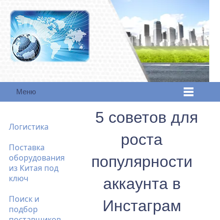
Меню
5 советов для
Логистика
роста
Поставка
оборудования
популярности
из Китая под
ключ
аккаунта в
Поиск и
Инстаграм
подбор
поставщиков