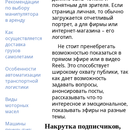
Рекомендации
понятным для зрителя. Если
по выбору
страница личная, то обычно
манипулятора
загружается отчетливый
в аренду
портрет, а для фирмы или
интернет-магазина – его
Как
логотип.
осуществляется
доставка
Не стоит пренебрегать
грузов
возможностью показаться в
самолетами
прямом эфире или в видео
Reels. Это способствует
Особенности
широкому охвату публики, так
автоматизации
как дает возможность
транспортной
задавать вопросы,
логистики
анонсировать посты,
рассказывать что-то
Виды
интересное и эмоциональное,
моторных
показывать эфиры на разные
масел
темы.
Машины
Накрутка подписчиков,
прикрытия: