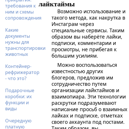
лайктаймы
требования к
Возможно использование и
ним и схемы
такого метода, как накрутка в
сопровождения
Инстаграм через
Какие
специальные сервисы. Таким
документы
образом вы наберёте лайки,
нужны для
подписки, комментарии и
транспортировки
просмотры, не прибегая к
животных
большим усилиям.
Можно воспользоваться
Контейнер-
известностью других
рефрижератор
блогеров, предложив им
- что это?
сотрудничество путем
организации лайктаймов и
Подарочные
взаимопиара. Эти технологии
коробки: их
функции и
раскрутки подразумевают
виды
написание просьб о взаимных
лайках и подписке, отметках
Очередную
своего аккаунта под постами.
платную
Таким образом, вы