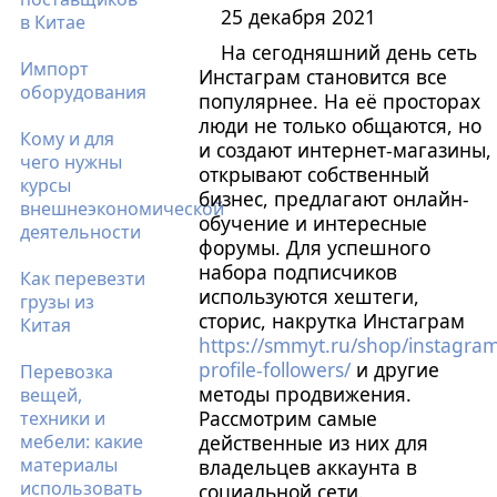
25 декабря 2021
в Китае
На сегодняшний день сеть
Импорт
Инстаграм становится все
оборудования
популярнее. На её просторах
люди не только общаются, но
Кому и для
и создают интернет-магазины,
чего нужны
открывают собственный
курсы
бизнес, предлагают онлайн-
внешнеэкономической
обучение и интересные
деятельности
форумы. Для успешного
набора подписчиков
Как перевезти
используются хештеги,
грузы из
сторис, накрутка Инстаграм
Китая
https://smmyt.ru/shop/instagra
profile-followers/
и другие
Перевозка
методы продвижения.
вещей,
Рассмотрим самые
техники и
мебели: какие
действенные из них для
материалы
владельцев аккаунта в
использовать
социальной сети.